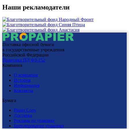
Наши рекламодатели
Поставка офисной бумаги
в государственные учреждения
Российской Федерации
Политика ПД ФЗ-152
Компания
О компании
История
Информация
Контакты
Бумага
Planet Copy
Доставка
Реклама на упаковке
Брендирование упаковки